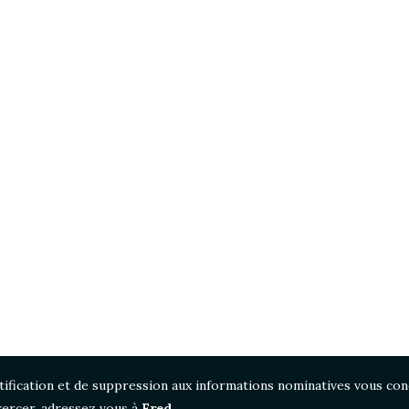
ectification et de suppression aux informations nominatives vous con
xercer, adressez vous à
Fred